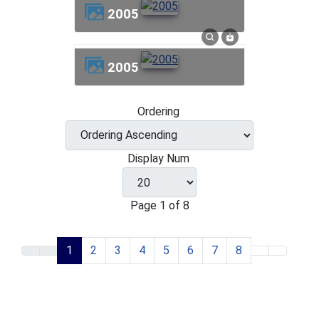
2005
2005
Ordering
Display Num
Page 1 of 8
1
2
3
4
5
6
7
8